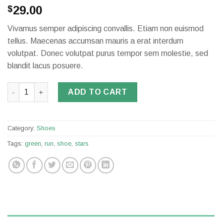
29.00
$
Vivamus semper adipiscing convallis. Etiam non euismod
tellus. Maecenas accumsan mauris a erat interdum
volutpat. Donec volutpat purus tempor sem molestie, sed
blandit lacus posuere.
All Star Print Ox Converse quantity
ADD TO CART
Category:
Shoes
Tags:
green
,
run
,
shoe
,
stars