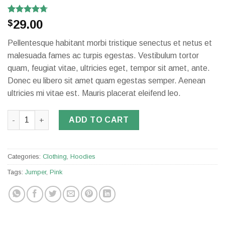
Rated
3
4.67
29.00
$
out of 5
based on
Pellentesque habitant morbi tristique senectus et netus et
customer
ratings
malesuada fames ac turpis egestas. Vestibulum tortor
quam, feugiat vitae, ultricies eget, tempor sit amet, ante.
Donec eu libero sit amet quam egestas semper. Aenean
ultricies mi vitae est. Mauris placerat eleifend leo.
Patient Ninja quantity
ADD TO CART
Categories:
Clothing
,
Hoodies
Tags:
Jumper
,
Pink