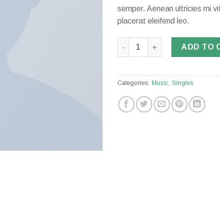
semper. Aenean ultricies mi vi
placerat eleifend leo.
Woo Single #2 quantity
ADD TO 
Categories:
Music
,
Singles