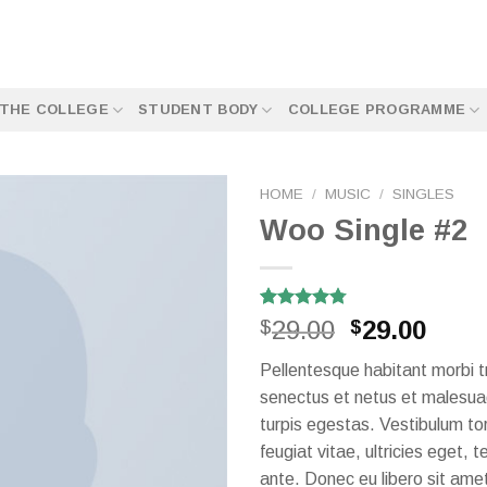
THE COLLEGE
STUDENT BODY
COLLEGE PROGRAMME
HOME
/
MUSIC
/
SINGLES
Woo Single #2
Rated
4
4.75
29.00
29.00
$
$
out of 5
based on
Pellentesque habitant morbi t
customer
ratings
senectus et netus et malesu
turpis egestas. Vestibulum to
feugiat vitae, ultricies eget, 
ante. Donec eu libero sit am