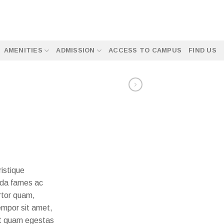
AMENITIES
ADMISSION
ACCESS TO CAMPUS
FIND US
ristique
ada fames ac
rtor quam,
tempor sit amet,
et quam egestas